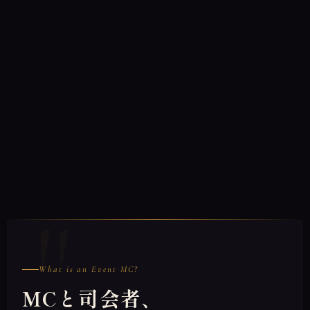
What is an Event MC?
MCと司会者、