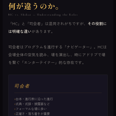
何が違うのか。
MC vs. Shikai — Understanding the Roles
「MC」と「司会者」は混同されがちですが、
その役割に
は明確な違い
があります。
司会者はプログラムを進行する「ナビゲーター」。MCは
会場全体の空気を読み、場を演出し、時にアドリブで場
を繋ぐ「エンターテイナー」的な存在です。
司会者
台本・進行表に沿った進行
式典・式辞・披露宴など
フォーマルな場に多い
正確さ・落ち着きが重要