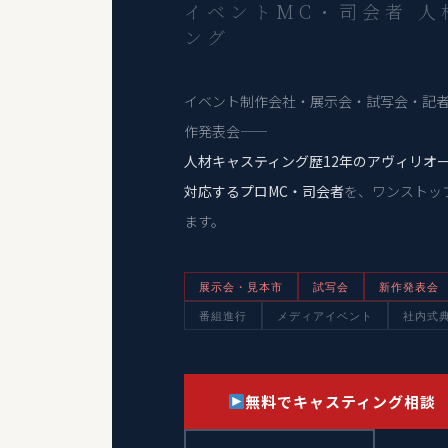
イベントMC・司会者 人
ング
イベント制作会社・展示会・試写会・記
作発表会――
人材キャスティング歴12年のアヴィリオ
対応するプロMC・司会者
を、ワンストッ
ます。
展示会・見本市
試写会
新作発表会
番組進行
メディアイベント
社内式
無料でキャスティング相談