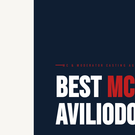
MC & MODERATOR CASTING A
BEST
MC
aviliod