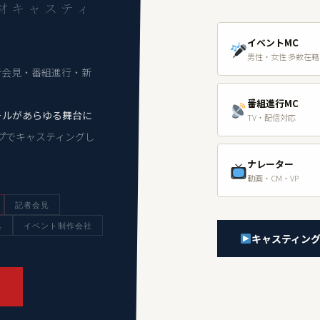
材キャスティ
イベントMC
男性・女性 多数在籍
者会見・番組進行・新
番組進行MC
ールがあらゆる舞台に
TV・配信対応
プでキャスティングし
ナレーター
動画・CM・VP
記者会見
典
イベント制作会社
キャスティン