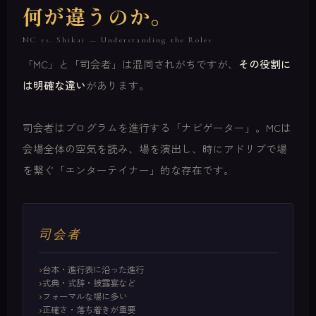
何が違うのか。
MC vs. Shikai — Understanding the Roles
「MC」と「司会者」は混同されがちですが、
その役割に
は明確な違い
があります。
司会者はプログラムを進行する「ナビゲーター」。MCは
会場全体の空気を読み、場を演出し、時にアドリブで場
を繋ぐ「エンターテイナー」的な存在です。
司会者
台本・進行表に沿った進行
式典・式辞・披露宴など
フォーマルな場に多い
正確さ・落ち着きが重要