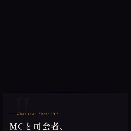
What is an Event MC?
MCと司会者、